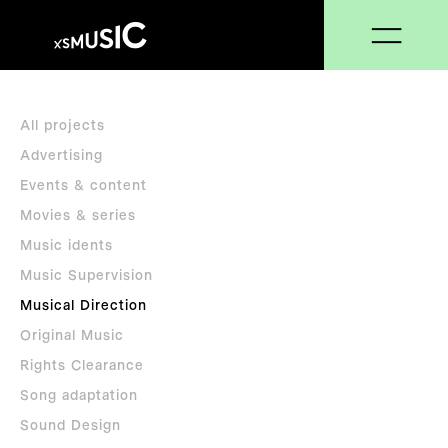
All projects
Advertising
Events & content
Movies & series
Music idents
Music Supervision
Musical Direction
Original Music
Rights Clearance
Song adaptation
Sound Design